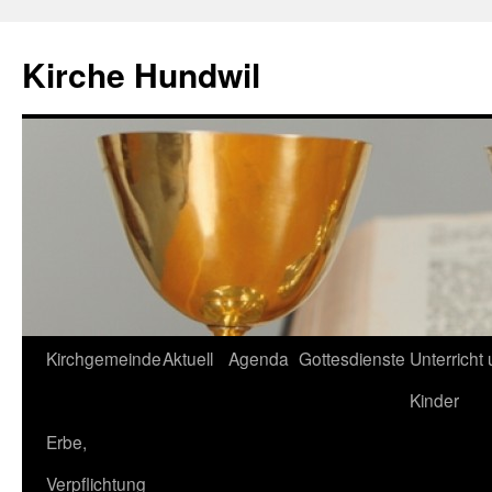
Zum
Inhalt
Kirche Hundwil
springen
Kirchgemeinde
Aktuell
Agenda
Gottesdienste
Unterricht
Kinder
Erbe,
Verpflichtung