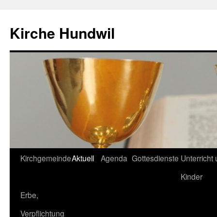
Zum
Inhalt
Kirche Hundwil
springen
Kirchgemeinde
Aktuell
Agenda
Gottesdienste
Unterricht
Kinder
Erbe,
Verpflichtung