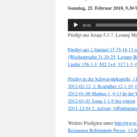
Sonntag, 25. Februar 2018, 9.30
Audio-
00:00
Player
Predigt aus Jesaja 5,1-7. Lesung M
Predigt aus 1.Samuel 15,35-16,13 
(Wochenpsalm 31,20-25; Lesung R
Lieder 156,1-3; 502,2+4; 317,1-3; 
Predigt in der Schwägalpkapelle, 
2012-02-12, 2. Korinther 12,1-10
,
G
2012-01-08 Markus 1, 9-13 In der 
2012-01-01 Josua 1,1-9 Sei getrost
2011-12-04 2. Advent, Offenbarung
Weitere Predigten unter
http://www.
Rezension Reformierte Presse, 13.J