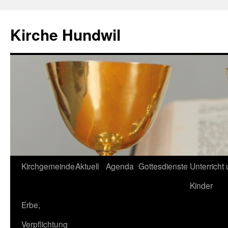
Zum
Inhalt
Kirche Hundwil
springen
Kirchgemeinde
Aktuell
Agenda
Gottesdienste
Unterricht
Kinder
Erbe,
Verpflichtung