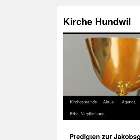
Zum
Inhalt
Kirche Hundwil
springen
Kirchgemeinde
Aktuell
Agenda
Erbe, Verpflichtung
Predigten zur Jakobs