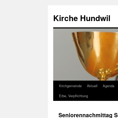
Zum
Inhalt
Kirche Hundwil
springen
Kirchgemeinde
Aktuell
Agenda
Erbe, Verpflichtung
Seniorennachmittag S